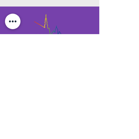
CSD Pirna e.V.
Lange Straße 43
01796 Pirna
Phone:
+49 (0) 3501 5009929
eMail:
info@csd-pirna.d
e
Mitgliedschaft beim CSD Pirna e.V.
Hier kannst du Mitglied werden.
Bewege etwas in der Region! Sei
dabei. Wir freuen uns auf Dich.