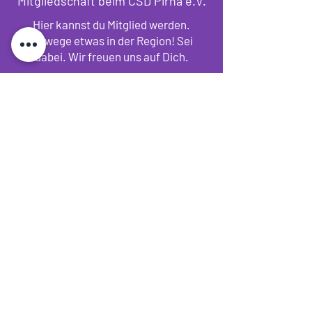
Mitgliedschaft beim CSD Pirna e.V.
Hier kannst du Mitglied werden.
Bewege etwas in der Region! Sei
dabei. Wir freuen uns auf Dich.
Mitgliedsantrag Herunterladen
Satzung-CSD-Pirna-e.V.
Herunterladen...
DEINE SPENDE
Willkommen
Unser Verein
Events
Galerie
Impressum
Datenschutz