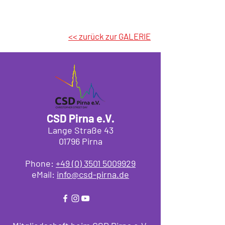
<< zurück zur GALERIE
CSD Pirna e.V.
Lange Straße 43
01796 Pirna
Phone:
+49 (0) 3501 5009929
eMail:
info@csd-pirna.d
e