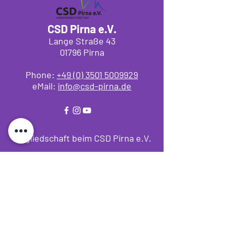
CSD Pirna e.V.
Lange Straße 43
01796 Pirna
Phone:
+49 (0) 3501 5009929
eMail:
info@csd-pirna.d
e
Mitgliedschaft beim CSD Pirna e.V.
Hier kannst du Mitglied werden.
Bewege etwas in der Region! Sei
dabei. Wir freuen uns auf Dich.
Mitgliedsantrag Herunterladen
Satzung-CSD-Pirna-e.V.
Herunterladen...