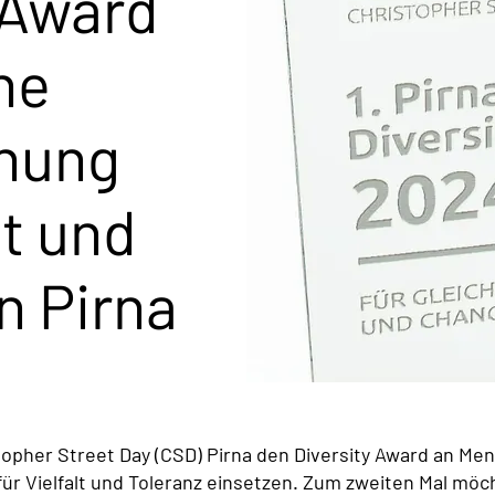
 Award
ne
nung
lt und
n Pirna
topher Street Day (CSD) Pirna den Diversity Award an M
g für Vielfalt und Toleranz einsetzen. Zum zweiten Mal m