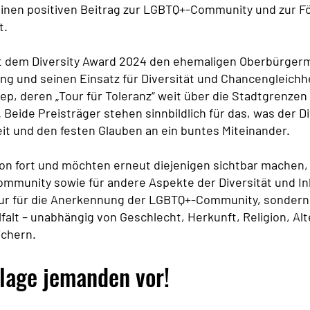
nen positiven Beitrag zur LGBTQ+-Community und zur Fö
t.
it dem Diversity Award 2024 den ehemaligen Oberbürgerme
ng und seinen Einsatz für Diversität und Chancengleichhe
ep, deren „Tour für Toleranz“ weit über die Stadtgrenzen
Beide Preisträger stehen sinnbildlich für das, was der D
it und den festen Glauben an ein buntes Miteinander.
on fort und möchten erneut diejenigen sichtbar machen, d
mmunity sowie für andere Aspekte der Diversität und In
 nur für die Anerkennung der LGBTQ+-Community, sonder
falt – unabhängig von Geschlecht, Herkunft, Religion, A
ichern.
lage jemanden vor!