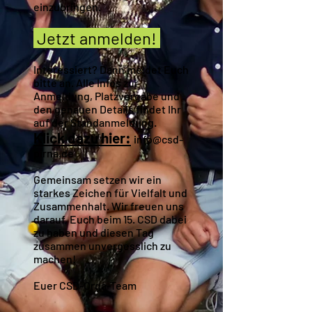
einzubringen.
Jetzt anmelden!
Interessiert? Dann meldet Euch
bitte an. Alle Infos zur
Anmeldung, Platzvergabe und
den genauen Details findet Ihr
auf der Standanmeldung.
Klick dazu hier:
info@csd-
pirna.de
Gemeinsam setzen wir ein
starkes Zeichen für Vielfalt und
Zusammenhalt. Wir freuen uns
darauf, Euch beim 15. CSD dabei
zu haben und diesen Tag
zusammen unvergesslich zu
machen!
Euer CSD-Orga-Team