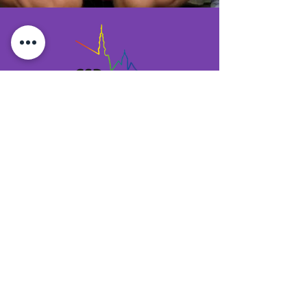
CSD Pirna e.V.
Lange Straße 43
01796 Pirna
Phone:
+49 (0) 3501 5009929
eMail:
info@csd-pirna.d
e
Mitgliedschaft beim CSD Pirna e.V.
Hier kannst du Mitglied werden.
Bewege etwas in der Region! Sei
dabei. Wir freuen uns auf Dich.