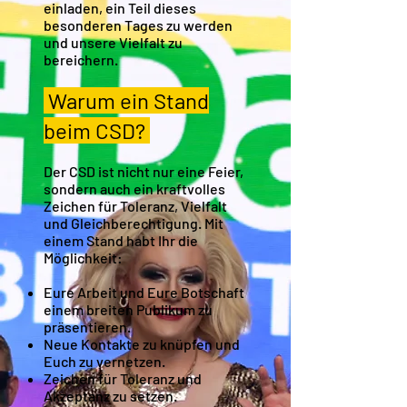
einladen, ein Teil dieses
besonderen Tages zu werden
und unsere Vielfalt zu
bereichern.
Warum ein Stand
beim CSD?
Der CSD ist nicht nur eine Feier,
sondern auch ein kraftvolles
Zeichen für Toleranz, Vielfalt
und Gleichberechtigung. Mit
einem Stand habt Ihr die
Möglichkeit:
Eure Arbeit und Eure Botschaft
einem breiten Publikum zu
präsentieren.
Neue Kontakte zu knüpfen und
Euch zu vernetzen.
Zeichen für Toleranz und
Akzeptanz zu setzen.