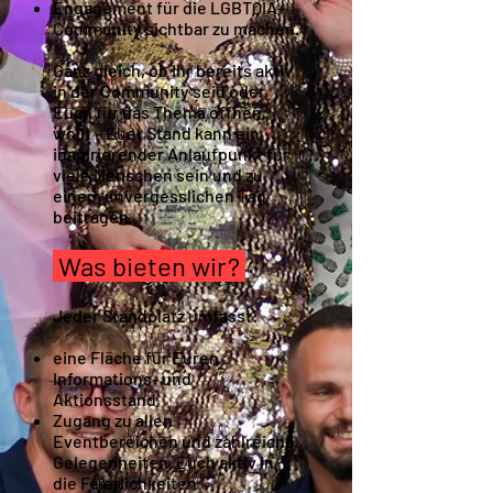
Engagement für die LGBTQIA+
Community sichtbar zu machen.
Ganz gleich, ob Ihr bereits aktiv
in der Community seid oder
Euch für das Thema öffnen
wollt – Euer Stand kann ein
inspirierender Anlaufpunkt für
viele Menschen sein und zu
einem unvergesslichen Tag
beitragen.
Was bieten wir?
Jeder Standplatz umfasst:
eine Fläche für Euren
Informations- und
Aktionsstand,
Zugang zu allen
Eventbereichen und zahlreiche
Gelegenheiten, Euch aktiv in
die Feierlichkeiten